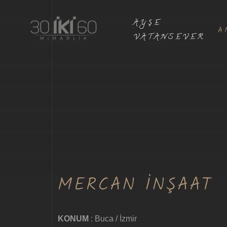
Ş
AY
E
A
VATANSEVER
MERCAN İNŞAAT
KONUM
: Buca / İzmir