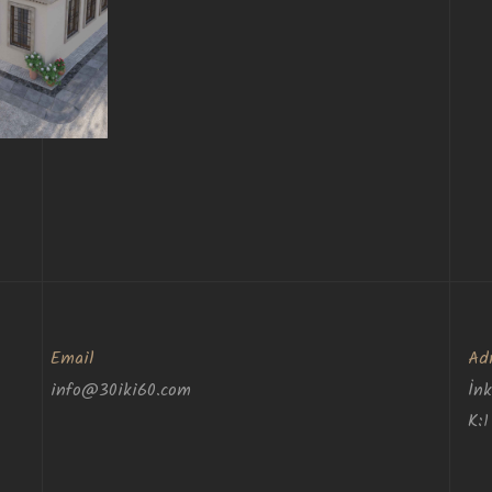
Email
Ad
info@30iki60.com
İn
K:1