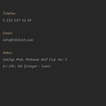
Telefon
0 232 487 42 00
Email
info@30iki60.com
Adres
İnkilap Mah. Mehmet Akif Cad. No: 3
K:1 Ofis: 106 Şirinyer - İzmir
30iki60 Mimarlık © Copyright 2023. Tüm Hakları Saklıdır.