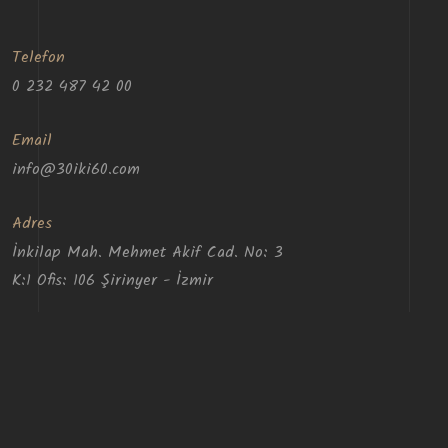
Telefon
0 232 487 42 00
Email
info@30iki60.com
Adres
İnkilap Mah. Mehmet Akif Cad. No: 3
K:1 Ofis: 106 Şirinyer - İzmir
30iki60 Mimarlık © Copyright 2023. Tüm Hakları Saklıdır.